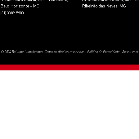
Belo Horizonte - MG
Ribeirão das Neves, MG
(31) 3389-5900
© 2024 Bel lube Lubrificantes. Todos os direitos reservados |
Política de Privacidade
|
Aviso Legal