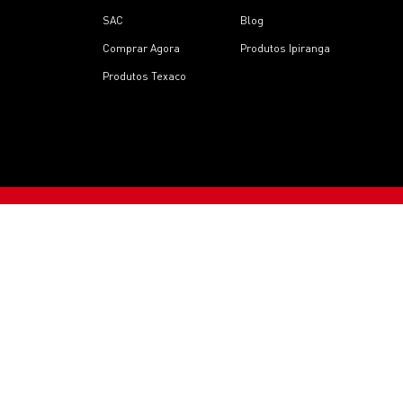
SAC
Blog
Comprar Agora
Produtos Ipiranga
Produtos Texaco