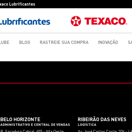
exaco Lubrificantes
LUBE
BLOG
RASTREIE SUA COMPRA
INOVAÇÃO
S
BELO HORIZONTE
RIBEIRÃO DAS NEVES
ADMINISTRATIVO E CENTRAL DE VENDAS
LOGÍSTICA
R. Sacadura Cabral, 655 - Vila Oeste,
Av. José Carlos Costa, 334 - L