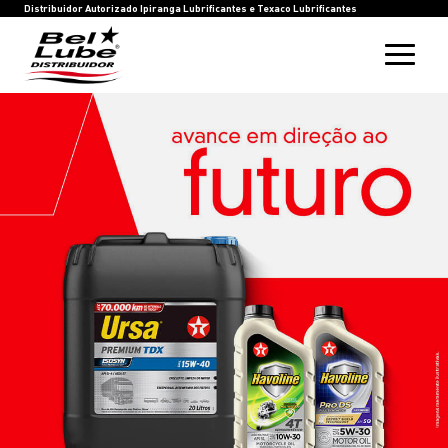
HOME
BEL LUBE
BLOG
RASTREIE SUA COMPRA
INOVAÇÃO
SAC
IPIRANGA LUBRIFICANTES
TEXACO LUBRIFICANTES
Distribuidor Autorizado Ipiranga Lubrificantes e Texaco Lubrificantes