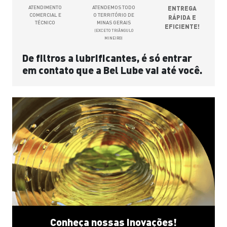
ATENDIMENTO
ATENDEMOS TODO
ENTREGA
COMERCIAL E
O TERRITÓRIO DE
RÁPIDA E
TÉCNICO
MINAS GERAIS
EFICIENTE!
(EXCETO TRIÂNGULO
MINEIRO)
De filtros a lubrificantes, é só entrar
em contato que a Bel Lube vai até você.
Conheça nossas inovações!