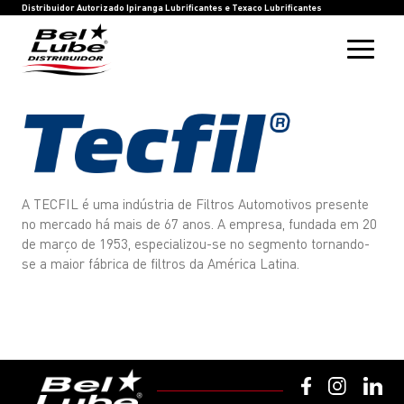
HOME
BEL LUBE
BLOG
RASTREIE SUA COMPRA
INOVAÇÃO
SAC
IPIRANGA LUBRIFICANTES
TEXACO LUBRIFICANTES
Distribuidor Autorizado Ipiranga Lubrificantes e Texaco Lubrificantes
A TECFIL é uma indústria de Filtros Automotivos presente
no mercado há mais de 67 anos. A empresa, fundada em 20
de março de 1953, especializou-se no segmento tornando-
se a maior fábrica de filtros da América Latina.