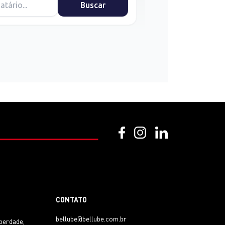
CONTATO
bellube@bellube.com.br
iberdade,