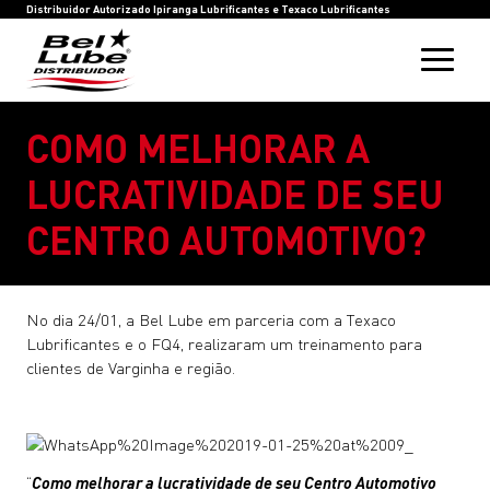
HOME
BEL LUBE
BLOG
RASTREIE SUA COMPRA
INOVAÇÃO
SAC
IPIRANGA LUBRIFICANTES
TEXACO LUBRIFICANTES
Distribuidor Autorizado Ipiranga Lubrificantes e Texaco Lubrificantes
COMO MELHORAR A
LUCRATIVIDADE DE SEU
CENTRO AUTOMOTIVO?
No dia 24/01, a Bel Lube em parceria com a Texaco
Lubrificantes e o FQ4, realizaram um treinamento para
clientes de Varginha e região.
“
Como melhorar a lucratividade de seu Centro Automotivo