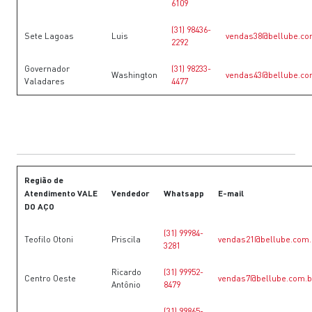
6109
(31) 98436-
Sete Lagoas
Luis
vendas38@bellube.co
2292
Governador
(31) 98233-
Washington
vendas43@bellube.co
Valadares
4477
Região de
Atendimento VALE
Vendedor
Whatsapp
E-mail
DO AÇO
(31) 99984-
Teofilo Otoni
Priscila
vendas21@bellube.com.
3281
Ricardo
(31) 99952-
Centro Oeste
vendas7@bellube.com.b
Antônio
8479
(31) 99865-