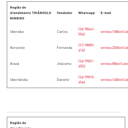
Região de
Atendimento TRIÂNGULO
Vendedor
Whatsapp
E-mail
MINEIRO
(34) 98442-
Uberaba
Carlos
vendas10@bellub
5543
(31) 98850-
Noroeste
Fernanda
vendas23@bellub
4163
(34) 99821-
Araxá
Jeácomo
vendas8@bellube
4552
(34) 99818-
Uberlândia
Daniele
vendas14@bellub
6546
Região de