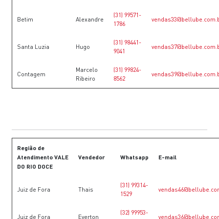
(31) 99571-
Betim
Alexandre
vendas33@bellube.com.
1786
(31) 98441-
Santa Luzia
Hugo
vendas37@bellube.com.
9041
Marcelo
(31) 99824-
Contagem
vendas39@bellube.com.
Ribeiro
8562
Região de
Atendimento VALE
Vendedor
Whatsapp
E-mail
DO RIO DOCE
(31) 99314-
Juiz de Fora
Thais
vendas46@bellube.co
1529
(32) 99953-
Juiz de Fora
Everton
vendas36@bellube.co