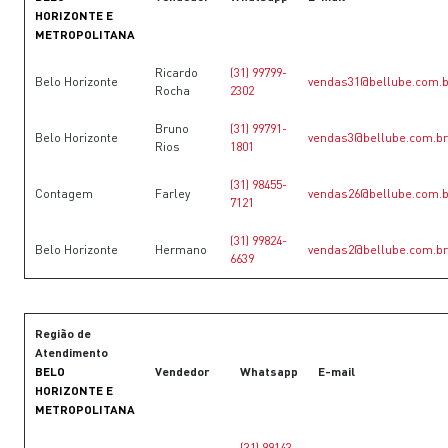
HORIZONTE E
METROPOLITANA
Ricardo
(31) 99799-
Belo Horizonte
vendas31@bellube.com.b
Rocha
2302
Bruno
(31) 99791-
Belo Horizonte
vendas3@bellube.com.br
Rios
1801
(31) 98455-
Contagem
Farley
vendas26@bellube.com.b
7121
(31) 99824-
Belo Horizonte
Hermano
vendas2@bellube.com.br
6639
Região de
Atendimento
BELO
Vendedor
Whatsapp
E-mail
HORIZONTE E
METROPOLITANA
(31) 99143-