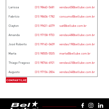
Larissa
(31) 98443-5681
vendas45@bellube.com.br
Fabrício
(31) 98404-1782
consumo@bellube.com.br
Clayton
(31) 99631-4079
sat@bellube.com.br
Amanda
(
31) 97158-9733
vendas48@bellube.com.br
José Roberto
(31) 99143-0409
vendas19@bellube.com.br
Marta
(31) 98555-5535
marta@bellube.com.br
Thiago Fragoso
(31) 98766-6921
vendas41@bellube.com.br
Augusto
(31) 97156-2834
vendas34@bellube.com.br
COMPARTILHE