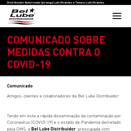
HOME
BEL LUBE
BLOG
RASTREIE SUA COMPRA
INOVAÇÃO
SAC
IPIRANGA LUBRIFICANTES
TEXACO LUBRIFICANTES
Distribuidor Autorizado Ipiranga Lubrificantes e Texaco Lubrificantes
COMUNICADO SOBRE
MEDIDAS CONTRA O
COVID-19
Comunicado
Amigos, clientes e colaboradores da Bel Lube Distribuidor,
Tendo em vista a rápida disseminação da contaminação por
Coronavírus (COVID-19) e o estado de Pandemia decretado
pela OMS, a
Bel Lube Distribuidor
, preocupada com