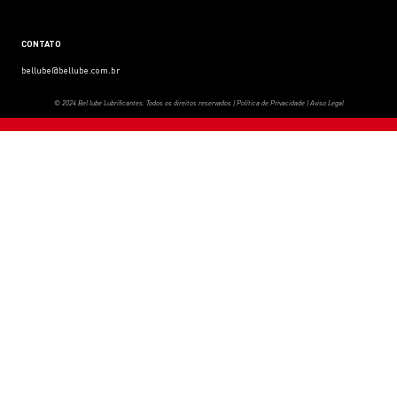
CONTATO
bellube@bellube.com.br
© 2024 Bel lube Lubrificantes. Todos os direitos reservados |
Política de Privacidade
|
Aviso Legal