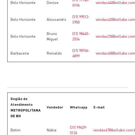
Belo Horizonte
Denise
vendas44@bellube.com
0196
(31) 99512-
Belo Horizonte
Alessandro
vendas42@bellube.com
3950
Bruno
(31) 98445-
Belo Horizonte
vendas35@bellube.com
Miguel
2334
(31) 98766-
Barbacena
Reinaldo
vendas40@bellube.com
6899
Região de
Atendimento
Vendedor
Whatsapp
E-mail
METROPOLITANA
DE BH
(31) 99629-
Betim
Núbia
vendas47@bellube.com.
5126