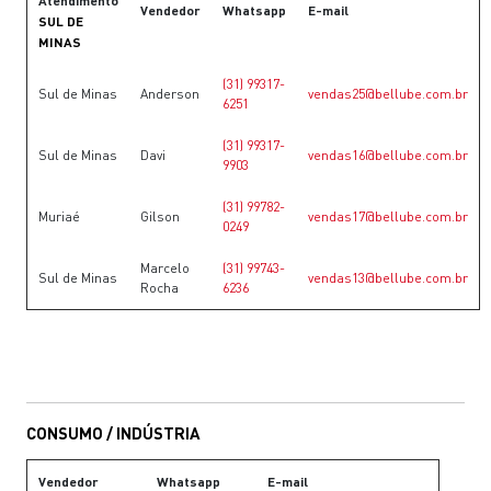
Atendimento
Vendedor
Whatsapp
E-mail
SUL DE
MINAS
(31) 99317-
Sul de Minas
Anderson
vendas25@bellube.com.br
6251
(31) 99317-
Sul de Minas
Davi
vendas16@bellube.com.br
9903
(31) 99782-
Muriaé
Gilson
vendas17@bellube.com.br
0249
Marcelo
(31) 99743-
Sul de Minas
vendas13@bellube.com.br
Rocha
6236
CONSUMO / INDÚSTRIA
Vendedor
Whatsapp
E-mail