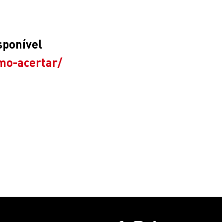
sponível
mo-acertar/