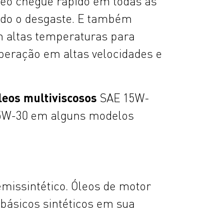
óleo chegue rápido em todas as
ndo o desgaste. E também
m altas temperaturas para
peração em altas velocidades e
leos multiviscosos
SAE 15W-
E 5W-30 em alguns modelos
emissintético. Óleos de motor
básicos sintéticos em sua