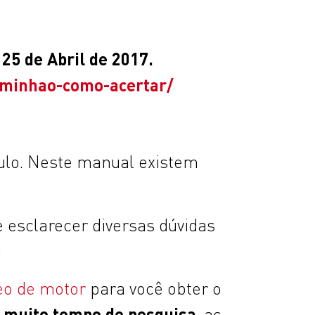
25 de Abril de 2017.
aminhao-como-acertar/
ulo. Neste manual existem
 esclarecer diversas dúvidas
!
eo de motor
para você obter o
e muito tempo de pesquisa
, as