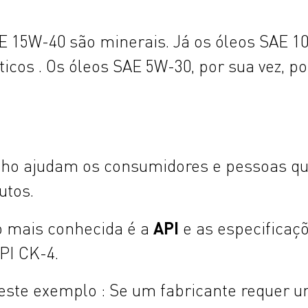
E 15W-40 são minerais. Já os óleos SAE 1
icos . Os óleos SAE 5W-30, por sua vez, p
o
nho ajudam os consumidores e pessoas qu
utos.
API
o mais conhecida é a
e as especificaç
API CK-4.
este exemplo : Se um fabricante requer u