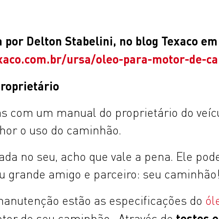
por Delton Stabelini, no blog Texaco em 
exaco.com.br/ursa/oleo-para-motor-de-c
roprietário
as com um manual do proprietário do veíc
lhor o uso do caminhão.
da no seu, acho que vale a pena. Ele pode
u grande amigo e parceiro: seu caminhão
anutenção estão as especificações do
ól
testes 
or de seu caminhão. Através de