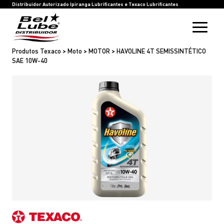
HOME
BEL LUBE
BLOG
RASTREIE SUA COMPRA
INOVAÇÃO
SAC
IPIRANGA LUBRIFICANTES
TEXACO LUBRIFICANTES
Distribuidor Autorizado Ipiranga Lubrificantes e Texaco Lubrificantes
Produtos Texaco > Moto > MOTOR > HAVOLINE 4T SEMISSINTÉTICO
SAE 10W-40