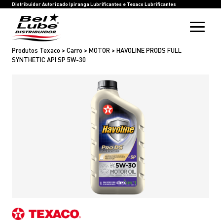
HOME
BEL LUBE
BLOG
RASTREIE SUA COMPRA
INOVAÇÃO
SAC
IPIRANGA LUBRIFICANTES
TEXACO LUBRIFICANTES
Distribuidor Autorizado Ipiranga Lubrificantes e Texaco Lubrificantes
Produtos Texaco > Carro > MOTOR > HAVOLINE PRODS FULL
SYNTHETIC API SP 5W-30