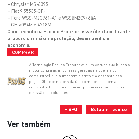
– Chrysler MS-6395
– Fiat 9.55535-CR-1
– Ford WSS-M2C961-A1 e WSSâM2C946âA
– GM 6094M e 4718M
Com Tecnologia Escudo Protetor, esse óleo lubrificante
proporciona máxima proteção, desempenho e
economia.
COMPRAR
A Tecnologia Escudo Protetor cria um escudo que blinda o
motor contra as impurezas geradas na queima do
combustível que aumentam o atrito e o desgaste das
peças. Oferece maior vida útil do motor; economia de
combustível e na manutenção; potência garantida e menor
emissão de poluentes.
FISPQ
Boletim Técnico
Ver também