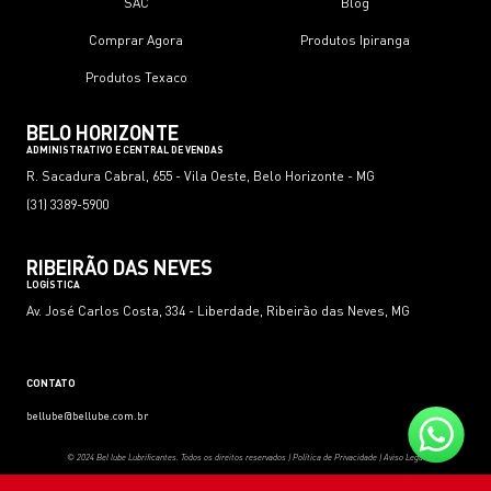
SAC
Blog
Comprar Agora
Produtos Ipiranga
Produtos Texaco
BELO HORIZONTE
ADMINISTRATIVO E CENTRAL DE VENDAS
R. Sacadura Cabral, 655 - Vila Oeste, Belo Horizonte - MG
(31) 3389-5900
RIBEIRÃO DAS NEVES
LOGÍSTICA
Av. José Carlos Costa, 334 - Liberdade, Ribeirão das Neves, MG
CONTATO
bellube@bellube.com.br
© 2024 Bel lube Lubrificantes. Todos os direitos reservados |
Política de Privacidade
|
Aviso Legal