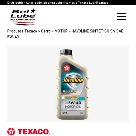
HOME
BEL LUBE
BLOG
RASTREIE SUA COMPRA
INOVAÇÃO
SAC
IPIRANGA LUBRIFICANTES
TEXACO LUBRIFICANTES
Distribuidor Autorizado Ipiranga Lubrificantes e Texaco Lubrificantes
Produtos Texaco > Carro > MOTOR > HAVOLINE SINTÉTICO SN SAE
5W-40