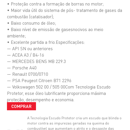
• Proteção contra a formação de borras no motor;
• Maior vida útil do sistema de pós- tratamento de gases da
combustão (catalisador);
• Baixo consumo de óleo;
• Baixo nível de emissão de gasesnocivos ao meio
ambiente;
• Excelente partida a frio.Especificações:
— API SN ou anteriores
— ACEA A3 / B4-16
— MERCEDES BENS MB 229.3
— Porsche A40
— Renault 0700/0710
— PSA Peugeot Citroen B71 2296
— Volkswagen 502 00 / 505 00Com Tecnologia Escudo
Protetor, esse óleo lubrificante proporciona máxima
proteção, desempenho e economia.
COMPRAR
A Tecnologia Escudo Protetor cria um escudo que blinda o
motor contra as impurezas geradas na queima do
combustível que aumentam o atrito e o desgaste das