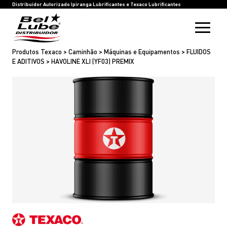
HOME
BEL LUBE
BLOG
RASTREIE SUA COMPRA
INOVAÇÃO
SAC
IPIRANGA LUBRIFICANTES
TEXACO LUBRIFICANTES
Distribuidor Autorizado Ipiranga Lubrificantes e Texaco Lubrificantes
Produtos Texaco > Caminhão > Máquinas e Equipamentos > FLUIDOS
E ADITIVOS > HAVOLINE XLI (YF03) PREMIX