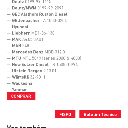
—
Deutz
0199-99-1115
—
Deutz/MWM
0199-99-2091
—
GEC Alsthom Ruston Diesel
—
GE Jenbacher
TA 1000-0204
—
Hyundai
—
Liebherr
MD1-36-130
—
MAK
A4.05.09.01
—
MAN
248
—
Mercedes Benz
MBB 312.0
—
MTU
MTL 5049 (series 2000 & 4000)
—
New Sulzer Diesel
TR 1508-10/94
—
Ulstein Bergen
2.13.01
—
Wärtsilä
32-9011
—
Waukesha
—
Yanmar
COMPRAR
FISPQ
Boletim Técnico
Ver também