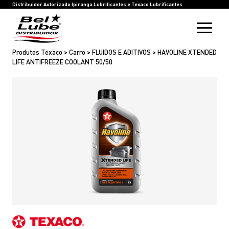
HOME
BEL LUBE
BLOG
RASTREIE SUA COMPRA
INOVAÇÃO
SAC
IPIRANGA LUBRIFICANTES
TEXACO LUBRIFICANTES
Distribuidor Autorizado Ipiranga Lubrificantes e Texaco Lubrificantes
Produtos Texaco > Carro > FLUIDOS E ADITIVOS > HAVOLINE XTENDED
LIFE ANTIFREEZE COOLANT 50/50