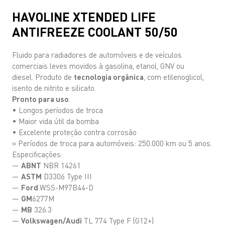
HAVOLINE XTENDED LIFE
ANTIFREEZE COOLANT 50/50
Fluido para radiadores de automóveis e de veículos
comerciais leves movidos à gasolina, etanol, GNV ou
diesel. Produto de
tecnologia orgânica
, com etilenoglicol,
isento de nitrito e silicato.
Pronto para uso
.
• Longos períodos de troca
• Maior vida útil da bomba
• Excelente proteção contra corrosão
» Períodos de troca para automóveis: 250.000 km ou 5 anos.
Especificações:
—
ABNT
NBR 14261
—
ASTM
D3306 Type III
—
Ford
WSS-M97B44-D
—
GM
6277M
—
MB
326.3
—
Volkswagen/Audi
TL 774 Type F (G12+)