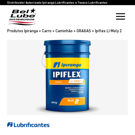
HOME
BEL LUBE
BLOG
RASTREIE SUA COMPRA
INOVAÇÃO
SAC
IPIRANGA LUBRIFICANTES
TEXACO LUBRIFICANTES
Distribuidor Autorizado Ipiranga Lubrificantes e Texaco Lubrificantes
Produtos Ipiranga > Carro > Caminhão > GRAXAS > Ipiflex LI Moly 2