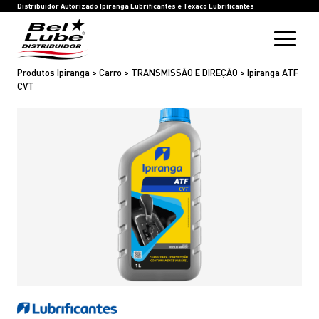
HOME
BEL LUBE
BLOG
RASTREIE SUA COMPRA
INOVAÇÃO
SAC
IPIRANGA LUBRIFICANTES
TEXACO LUBRIFICANTES
Distribuidor Autorizado Ipiranga Lubrificantes e Texaco Lubrificantes
Produtos Ipiranga > Carro > TRANSMISSÃO E DIREÇÃO > Ipiranga ATF
CVT