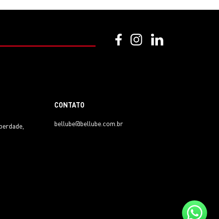
CONTATO
bellube@bellube.com.br
iberdade,