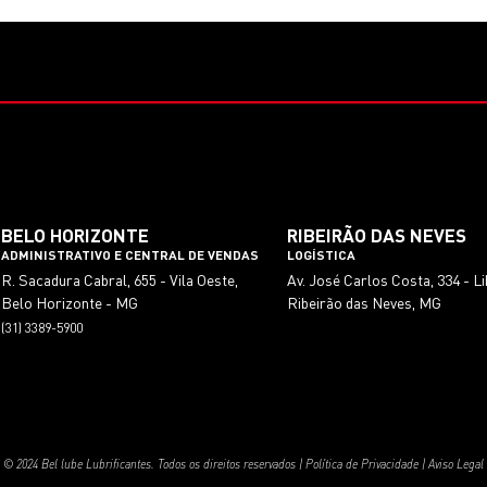
BELO HORIZONTE
RIBEIRÃO DAS NEVES
ADMINISTRATIVO E CENTRAL DE VENDAS
LOGÍSTICA
R. Sacadura Cabral, 655 - Vila Oeste,
Av. José Carlos Costa, 334 - L
Belo Horizonte - MG
Ribeirão das Neves, MG
(31) 3389-5900
© 2024 Bel lube Lubrificantes. Todos os direitos reservados |
Política de Privacidade
|
Aviso Legal