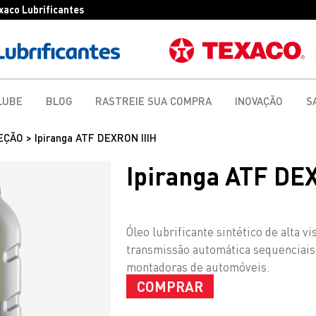
exaco Lubrificantes
LUBE
BLOG
RASTREIE SUA COMPRA
INOVAÇÃO
S
EÇÃO > Ipiranga ATF DEXRON IIIH
Ipiranga ATF DE
Óleo lubrificante sintético de alta 
transmissão automática sequenciais 
montadoras de automóveis.
COMPRAR