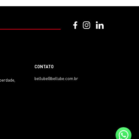
CONTATO
bellube@bellube.com.br
iberdade,