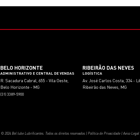
BELO HORIZONTE
RIBEIRÃO DAS NEVES
ADMINISTRATIVO E CENTRAL DE VENDAS
LOGÍSTICA
R. Sacadura Cabral, 655 - Vila Oeste,
Av. José Carlos Costa, 334 - L
Belo Horizonte - MG
Ribeirão das Neves, MG
(31) 3389-5900
© 2024 Bel lube Lubrificantes. Todos os direitos reservados |
Política de Privacidade
|
Aviso Legal