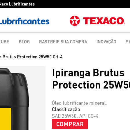
exaco Lubrificantes
LUBE
BLOG
RASTREIE SUA COMPRA
INOVAÇÃO
S
a Brutus Protection 25W50 CH-4
Ipiranga Brutus
Protection 25W5
Óleo lubrificante mineral.
Classificação
SAE 25W60, API CG-4
COMPRAR