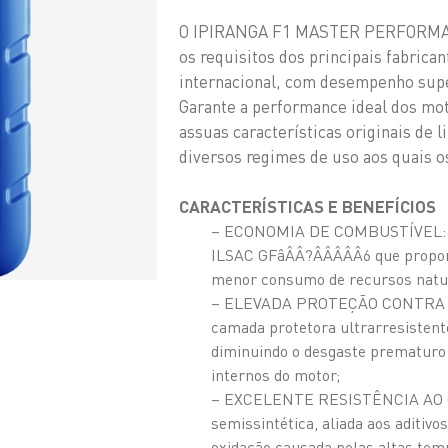
O IPIRANGA F1 MASTER PERFORMANC
os requisitos dos principais fabrica
internacional, com desempenho supe
Garante a performance ideal dos mo
assuas características originais d
diversos regimes de uso aos quais os
CARACTERÍSTICAS E BENEFÍCIOS
– ECONOMIA DE COMBUSTÍVEL: Exc
ILSAC GFâÂÂ?ÂÂÂÂÂ6 que propor
menor consumo de recursos natu
– ELEVADA PROTEÇÃO CONTRA O 
camada protetora ultrarresistente
diminuindo o desgaste prematuro 
internos do motor;
– EXCELENTE RESISTÊNCIA AO C
semissintética, aliada aos aditivo
oxidação causada pelas altas te