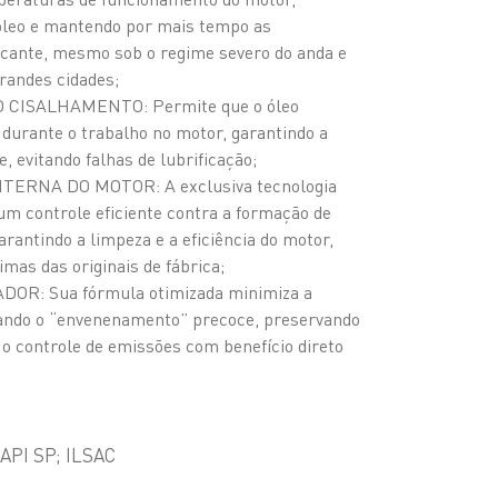
óleo e mantendo por mais tempo as
ificante, mesmo sob o regime severo do anda e
randes cidades;
CISALHAMENTO: Permite que o óleo
durante o trabalho no motor, garantindo a
e, evitando falhas de lubrificação;
RNA DO MOTOR: A exclusiva tecnologia
um controle eficiente contra a formação de
arantindo a limpeza e a eficiência do motor,
mas das originais de fábrica;
OR: Sua fórmula otimizada minimiza a
tando o “envenenamento” precoce, preservando
r o controle de emissões com benefício direto
PI SP; ILSAC