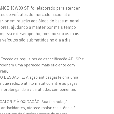
E 10W30 SP foi elaborado para atender
ntes de veículos do mercado nacional e
rior em relação aos óleos de base mineral.
tores, ajudando a manter por mais tempo
e limpeza e desempenho, mesmo sob os mais
 veículos são submetidos no dia a dia.
ede os requisitos da especificação API SP e
cionam uma operação mais eficiente com
rais;
DESGASTE: A ação antidesgaste cria uma
 que reduz o atrito metálico entre as peças,
e prolongando a vida útil dos componentes
ALOR E À OXIDAÇÃO: Sua formulação
s antioxidantes, oferece maior resistência à
mperaturas de funcionamento do motor,