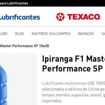
exaco Lubrificantes
LUBE
BLOG
RASTREIE SUA COMPRA
INOVAÇÃO
S
1 Master Performance SP 10w30
Ipiranga F1 Mast
Performance SP
Lubrificante multiviscoso SAE 10W3
selecionados e aditivos de última 
tempos movidos a gasolina, etanol, g
importados.