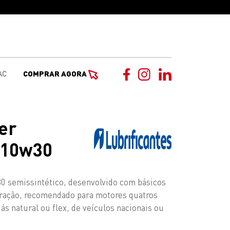
AC
COMPRAR AGORA
er
 10w30
0 semissintético, desenvolvido com básicos
geração, recomendado para motores quatros
ás natural ou flex, de veículos nacionais ou