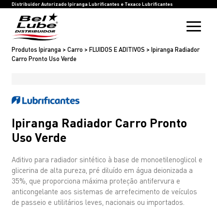
HOME
BEL LUBE
BLOG
RASTREIE SUA COMPRA
INOVAÇÃO
SAC
IPIRANGA LUBRIFICANTES
TEXACO LUBRIFICANTES
Distribuidor Autorizado Ipiranga Lubrificantes e Texaco Lubrificantes
Produtos Ipiranga > Carro > FLUIDOS E ADITIVOS > Ipiranga Radiador
Carro Pronto Uso Verde
Ipiranga Radiador Carro Pronto
Uso Verde
Aditivo para radiador sintético à base de monoetilenoglicol e
glicerina de alta pureza, pré diluído em água deionizada a
35%, que proporciona máxima proteção antifervura e
anticongelante aos sistemas de arrefecimento de veículos
de passeio e utilitários leves, nacionais ou importados.