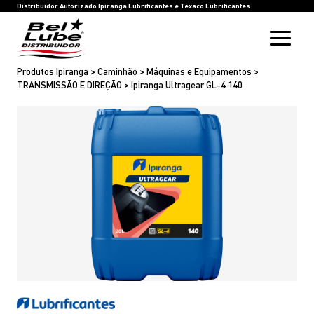
HOME
BEL LUBE
BLOG
RASTREIE SUA COMPRA
INOVAÇÃO
SAC
IPIRANGA LUBRIFICANTES
TEXACO LUBRIFICANTES
Distribuidor Autorizado Ipiranga Lubrificantes e Texaco Lubrificantes
Produtos Ipiranga > Caminhão > Máquinas e Equipamentos >
TRANSMISSÃO E DIREÇÃO > Ipiranga Ultragear GL-4 140