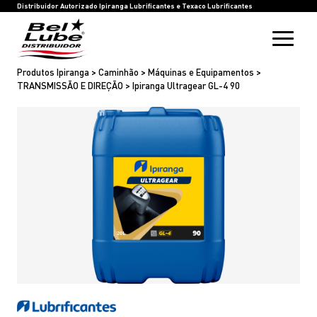
HOME
BEL LUBE
BLOG
RASTREIE SUA COMPRA
INOVAÇÃO
SAC
IPIRANGA LUBRIFICANTES
TEXACO LUBRIFICANTES
Distribuidor Autorizado Ipiranga Lubrificantes e Texaco Lubrificantes
Produtos Ipiranga > Caminhão > Máquinas e Equipamentos >
TRANSMISSÃO E DIREÇÃO > Ipiranga Ultragear GL-4 90