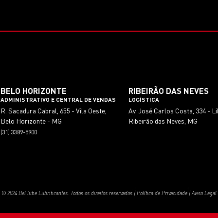
BELO HORIZONTE
RIBEIRÃO DAS NEVES
ADMINISTRATIVO E CENTRAL DE VENDAS
LOGÍSTICA
R. Sacadura Cabral, 655 - Vila Oeste,
Av. José Carlos Costa, 334 - L
Belo Horizonte - MG
Ribeirão das Neves, MG
(31) 3389-5900
© 2024 Bel lube Lubrificantes. Todos os direitos reservados |
Política de Privacidade
|
Aviso Legal