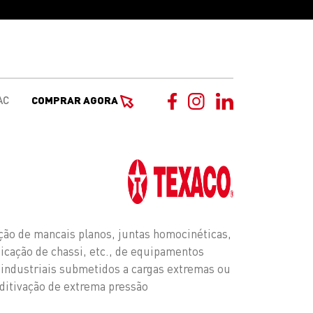
AC
COMPRAR AGORA
cação de mancais planos, juntas homocinéticas,
ificação de chassi, etc., de equipamentos
 industriais submetidos a cargas extremas ou
itivação de extrema pressão