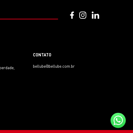
CONTATO
bellube@bellube.com.br
iberdade,