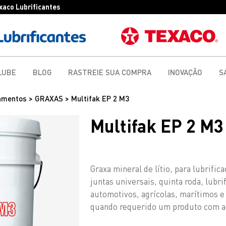
exaco Lubrificantes
LUBE
BLOG
RASTREIE SUA COMPRA
INOVAÇÃO
S
amentos > GRAXAS > Multifak EP 2 M3
Multifak EP 2 M3
Graxa mineral de lítio, para lubrifi
juntas universais, quinta roda, lubr
automotivos, agrícolas, marítimos e
quando requerido um produto com ad