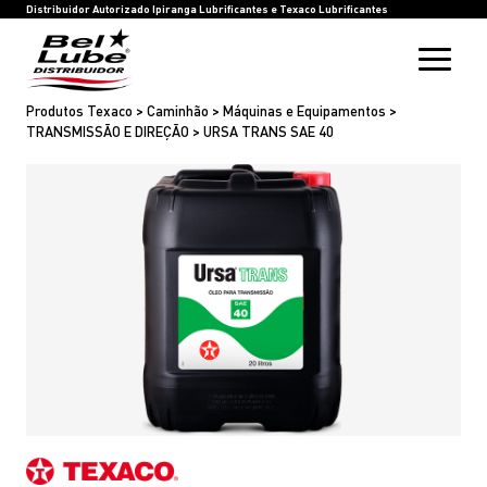
HOME
BEL LUBE
BLOG
RASTREIE SUA COMPRA
INOVAÇÃO
SAC
IPIRANGA LUBRIFICANTES
TEXACO LUBRIFICANTES
Distribuidor Autorizado Ipiranga Lubrificantes e Texaco Lubrificantes
Produtos Texaco > Caminhão > Máquinas e Equipamentos >
TRANSMISSÃO E DIREÇÃO > URSA TRANS SAE 40