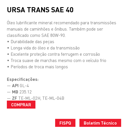
URSA TRANS SAE 40
Óleo lubrificante mineral recomendado para transmissões
manuais de caminhões e ônibus. Também pode ser
classificado como SAE 80W-90.
• Durabilidade das peças
• Longa vida do óleo e da transmissão
• Excelente proteção contra ferrugem e corrosão
• Troca suave de marchas mesmo com o veículo frio
• Períodos de troca mais longos
Especificações:
—
API
GL-4
—
MB
235.12
—
ZF
TE-ML-02H, TE-ML-04B
COMPRAR
FISPQ
Boletim Técnico