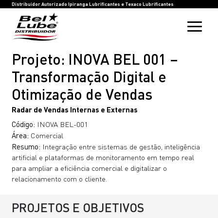
HOME
BEL LUBE
BLOG
RASTREIE SUA COMPRA
INOVAÇÃO
SAC
IPIRANGA LUBRIFICANTES
TEXACO LUBRIFICANTES
Distribuidor Autorizado Ipiranga Lubrificantes e Texaco Lubrificantes
Projeto: INOVA BEL 001 –
Transformação Digital e
Otimização de Vendas
Radar de Vendas Internas e Externas
Código:
INOVA BEL-001
Área:
Comercial
Resumo:
Integração entre sistemas de gestão, inteligência
artificial e plataformas de monitoramento em tempo real
para ampliar a eficiência comercial e digitalizar o
relacionamento com o cliente.
PROJETOS E OBJETIVOS